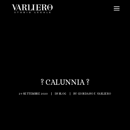
HOME
CHI SIAMO
SERVIZI
BLOG
NEWS
? CALUNNIA ?
VIDEO
CONTATTI
29 SETTEMBRE 2020
|
IN
BLOG
|
BY
GIORDANO F. VARLIERO
PRENDI UN APPUNTAMENTO